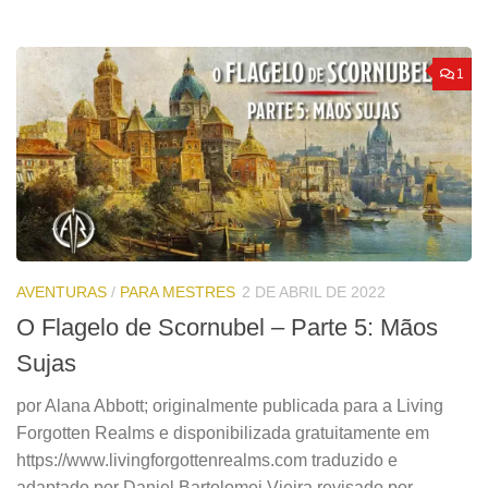
1
AVENTURAS
/
PARA MESTRES
2 DE ABRIL DE 2022
O Flagelo de Scornubel – Parte 5: Mãos
Sujas
por Alana Abbott; originalmente publicada para a Living
Forgotten Realms e disponibilizada gratuitamente em
https://www.livingforgottenrealms.com traduzido e
adaptado por Daniel Bartolomei Vieira revisado por