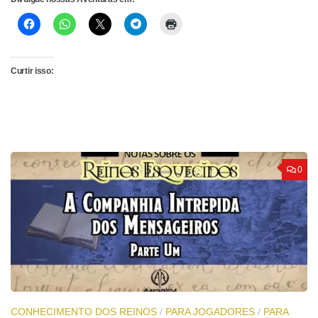
Curtir isso:
0
CONHECIMENTO DOS REINOS
/
PARA JOGADORES
/
PARA