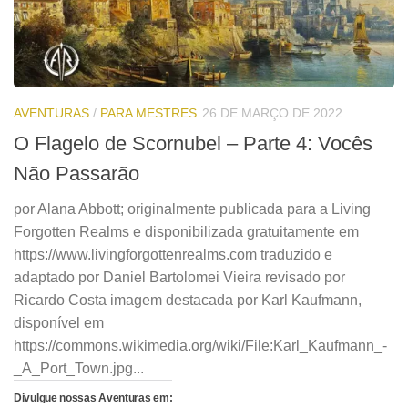
AVENTURAS
/
PARA MESTRES
26 DE MARÇO DE 2022
O Flagelo de Scornubel – Parte 4: Vocês
Não Passarão
por Alana Abbott; originalmente publicada para a Living
Forgotten Realms e disponibilizada gratuitamente em
https://www.livingforgottenrealms.com traduzido e
adaptado por Daniel Bartolomei Vieira revisado por
Ricardo Costa imagem destacada por Karl Kaufmann,
disponível em
https://commons.wikimedia.org/wiki/File:Karl_Kaufmann_-
_A_Port_Town.jpg...
Divulgue nossas Aventuras em: