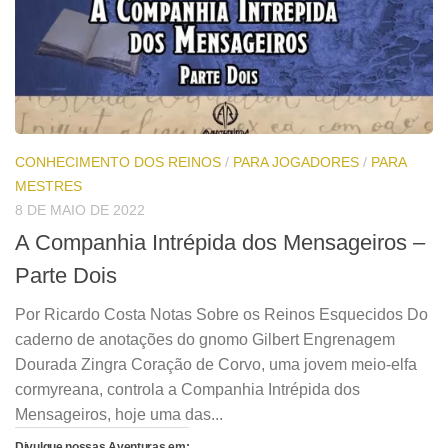
CONHECIMENTO DOS REINOS
/
PARA JOGADORES
/
PARA
MESTRES
8 DE MAIO DE 2022
A Companhia Intrépida dos Mensageiros –
Parte Dois
Por Ricardo Costa Notas Sobre os Reinos Esquecidos Do
caderno de anotações do gnomo Gilbert Engrenagem
Dourada Zingra Coração de Corvo, uma jovem meio-elfa
cormyreana, controla a Companhia Intrépida dos
Mensageiros, hoje uma das...
Divulgue nossas Aventuras em: