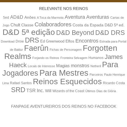
RELEVANTE NOS REINOS
Aventuras
Aventura
AD&D
Anões
5ed
A Toca da Marmota
Cartas de
Colaboradores
Chult
Classe
Costa da Espada
D&D 5ª ed.
Jogo
D&D 5ª edição
D&D Beyond
D&D DRS
DRS
Encontros
Elfos
Drow
Ed Greenwood
Download
Estrada para Portal
Forgotten
Faerûn
de Baldur
Fichas de Personagem
Realms
James
Humanos
Forjando os Reinos
Fronteira Selvagem
Para
Haeck
monstros
Magias
Locais de Interesse
Netheril
Para Mestres
Jogadores
Parceiros
Paulo Henrique
Reinos Esquecidos
Rafael Santos
Ricardo Costa
Lima
SRD
TSR Inc.
Will
Wizards of the Coast
Últimos Dias de Glória
FANPAGE AVENTUREIROS DOS REINOS NO FACEBOOK