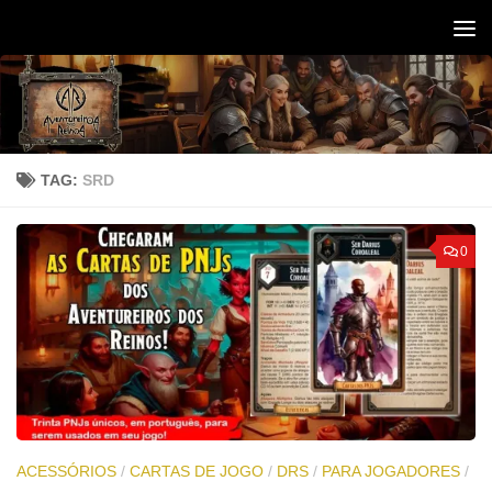
Skip to content
TAG:
SRD
0
ACESSÓRIOS
/
CARTAS DE JOGO
/
DRS
/
PARA JOGADORES
/