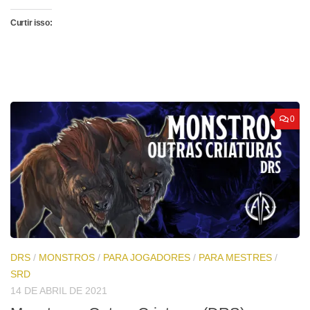
Curtir isso:
0
DRS
/
MONSTROS
/
PARA JOGADORES
/
PARA MESTRES
/
SRD
14 DE ABRIL DE 2021