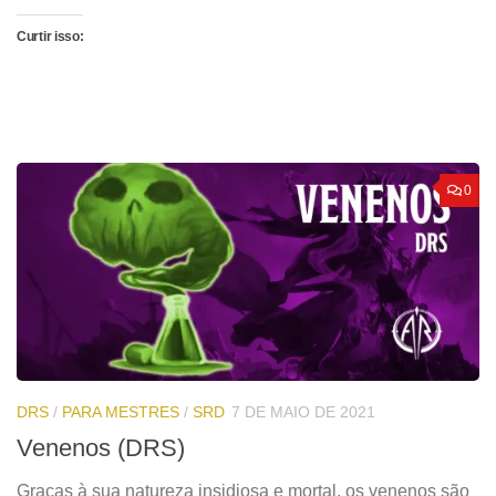
Curtir isso:
0
DRS
/
PARA MESTRES
/
SRD
7 DE MAIO DE 2021
Venenos (DRS)
Graças à sua natureza insidiosa e mortal, os venenos são