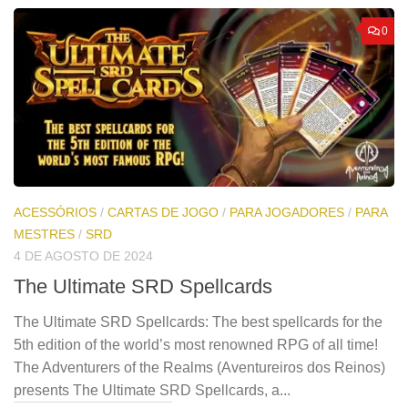
0
ACESSÓRIOS
/
CARTAS DE JOGO
/
PARA JOGADORES
/
PARA
MESTRES
/
SRD
4 DE AGOSTO DE 2024
The Ultimate SRD Spellcards
The Ultimate SRD Spellcards: The best spellcards for the
5th edition of the world’s most renowned RPG of all time!
The Adventurers of the Realms (Aventureiros dos Reinos)
presents The Ultimate SRD Spellcards, a...