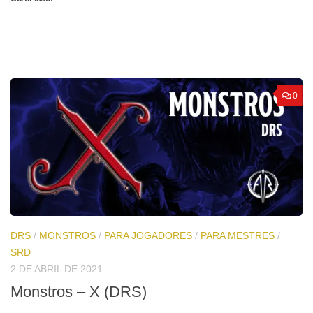
0
DRS
/
MONSTROS
/
PARA JOGADORES
/
PARA MESTRES
/
SRD
2 DE ABRIL DE 2021
Monstros – X (DRS)