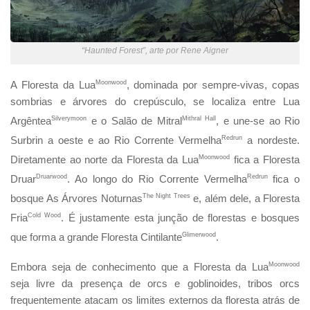
“Haunted Forest”, arte por Rene Aigner
A Floresta da Lua
Moonwood
, dominada por sempre-vivas, copas
sombrias e árvores do crepúsculo, se localiza entre Lua
Argêntea
Silverymoon
e o Salão de Mitral
Mithral Hall
, e une-se ao Rio
Surbrin a oeste e ao Rio Corrente Vermelha
Redrun
a nordeste.
Diretamente ao norte da Floresta da Lua
Moonwood
fica a Floresta
Druar
Druarwood
. Ao longo do Rio Corrente Vermelha
Redrun
fica o
bosque As Árvores Noturnas
The Night Trees
e, além dele, a Floresta
Fria
Cold Wood
. É justamente esta junção de florestas e bosques
que forma a grande Floresta Cintilante
Glimerwood
.
Embora seja de conhecimento que a Floresta da Lua
Moonwood
seja livre da presença de orcs e goblinoides, tribos orcs
frequentemente atacam os limites externos da floresta atrás de