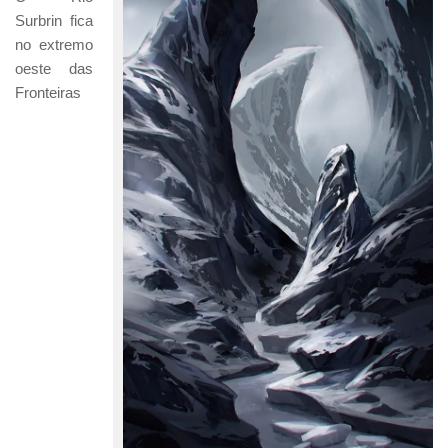
Surbrin fica
no extremo
oeste das
Fronteiras