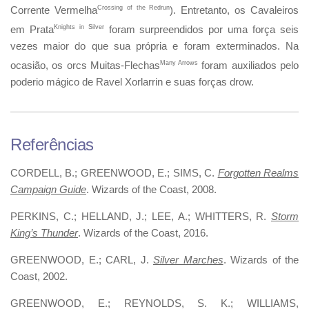
Corrente Vermelha
Crossing of the Redrun
). Entretanto, os Cavaleiros
em Prata
Knights in Silver
foram surpreendidos por uma força seis
vezes maior do que sua própria e foram exterminados. Na
ocasião, os orcs Muitas-Flechas
Many Arrows
foram auxiliados pelo
poderio mágico de Ravel Xorlarrin e suas forças drow.
Referências
CORDELL, B.; GREENWOOD, E.; SIMS, C.
Forgotten Realms
Campaign Guide
. Wizards of the Coast, 2008.
PERKINS, C.; HELLAND, J.; LEE, A.; WHITTERS, R.
Storm
King’s Thunder
. Wizards of the Coast, 2016.
GREENWOOD, E.; CARL, J.
Silver Marches
. Wizards of the
Coast, 2002.
GREENWOOD, E.; REYNOLDS, S. K.; WILLIAMS,