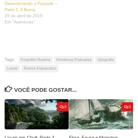
Desenterrando o Passado –
Parte 1: A Busca
29 de abril de 2018
Em "Aventuras"
Tags:
Forgotten Realms
Fronteiras Prateadas
Geografia
Luruar
Reinos Esquecidos
VOCÊ PODE GOSTAR...
0
0
Locais em Chult, Parte 3
Flora, Fauna e Monstros