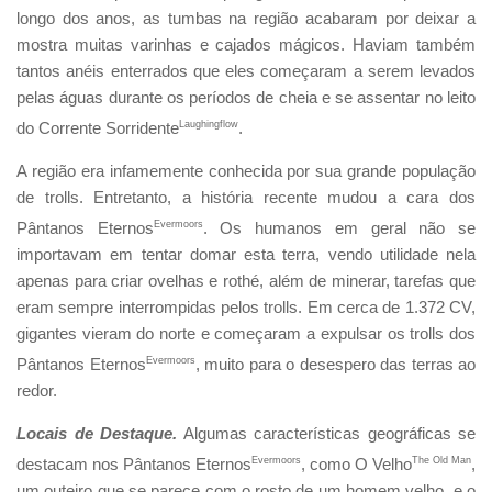
longo dos anos, as tumbas na região acabaram por deixar a
mostra muitas varinhas e cajados mágicos. Haviam também
tantos anéis enterrados que eles começaram a serem levados
pelas águas durante os períodos de cheia e se assentar no leito
do Corrente Sorridente
Laughingflow
.
A região era infamemente conhecida por sua grande população
de trolls. Entretanto, a história recente mudou a cara dos
Pântanos Eternos
Evermoors
. Os humanos em geral não se
importavam em tentar domar esta terra, vendo utilidade nela
apenas para criar ovelhas e rothé, além de minerar, tarefas que
eram sempre interrompidas pelos trolls. Em cerca de 1.372 CV,
gigantes vieram do norte e começaram a expulsar os trolls dos
Pântanos Eternos
Evermoors
, muito para o desespero das terras ao
redor.
Locais de Destaque.
Algumas características geográficas se
destacam nos Pântanos Eternos
Evermoors
, como O Velho
The Old Man
,
um outeiro que se parece com o rosto de um homem velho, e o