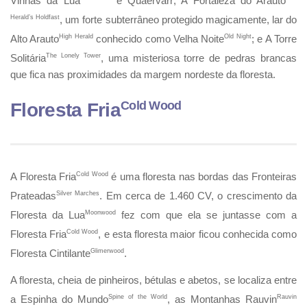
Vinhas da Lua
e Quaervarr; A Fortaleza do Arauto
Herald’s Holdfast
, um forte subterrâneo protegido magicamente, lar do
Alto Arauto
High Herald
conhecido como Velha Noite
Old Night
; e A Torre
Solitária
The Lonely Tower
, uma misteriosa torre de pedras brancas
que fica nas proximidades da margem nordeste da floresta.
Cold Wood
Floresta Fria
A Floresta Fria
Cold Wood
é uma floresta nas bordas das Fronteiras
Prateadas
Silver Marches
. Em cerca de 1.460 CV, o crescimento da
Floresta da Lua
Moonwood
fez com que ela se juntasse com a
Floresta Fria
Cold Wood
, e esta floresta maior ficou conhecida como
Floresta Cintilante
Glimerwood
.
A floresta, cheia de pinheiros, bétulas e abetos, se localiza entre
a Espinha do Mundo
Spine of the World
, as Montanhas Rauvin
Rauvin