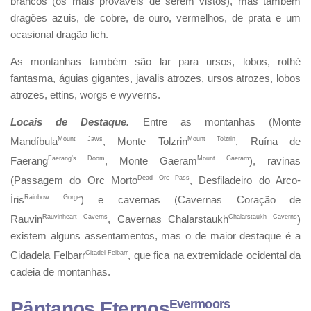
brancos (os mais prováveis de serem vistos), mas também
dragões azuis, de cobre, de ouro, vermelhos, de prata e um
ocasional dragão lich.
As montanhas também são lar para ursos, lobos, rothé
fantasma, águias gigantes, javalis atrozes, ursos atrozes, lobos
atrozes, ettins, worgs e wyverns.
Locais de Destaque.
Entre as montanhas (Monte
Mandíbula
Mount Jaws
, Monte Tolzrin
Mount Tolzrin
, Ruína de
Faerang
Faerang’s Doom
, Monte Gaeram
Mount Gaeram
), ravinas
(Passagem do Orc Morto
Dead Orc Pass
, Desfiladeiro do Arco-
Íris
Rainbow Gorge
) e cavernas (Cavernas Coração de
Rauvin
Rauvinheart Caverns
, Cavernas Chalarstaukh
Chalarstaukh Caverns
)
existem alguns assentamentos, mas o de maior destaque é a
Cidadela Felbarr
Citadel Felbarr
, que fica na extremidade ocidental da
cadeia de montanhas.
Evermoors
Pântanos Eternos