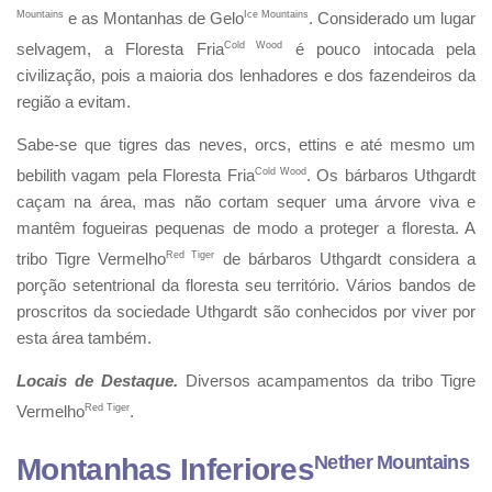
Mountains
e as Montanhas de Gelo
Ice Mountains
. Considerado um lugar
selvagem, a Floresta Fria
Cold Wood
é pouco intocada pela
civilização, pois a maioria dos lenhadores e dos fazendeiros da
região a evitam.
Sabe-se que tigres das neves, orcs, ettins e até mesmo um
bebilith vagam pela Floresta Fria
Cold Wood
. Os bárbaros Uthgardt
caçam na área, mas não cortam sequer uma árvore viva e
mantêm fogueiras pequenas de modo a proteger a floresta. A
tribo Tigre Vermelho
Red Tiger
de bárbaros Uthgardt considera a
porção setentrional da floresta seu território. Vários bandos de
proscritos da sociedade Uthgardt são conhecidos por viver por
esta área também.
Locais de Destaque.
Diversos acampamentos da tribo Tigre
Vermelho
Red Tiger
.
Nether Mountains
Montanhas Inferiores