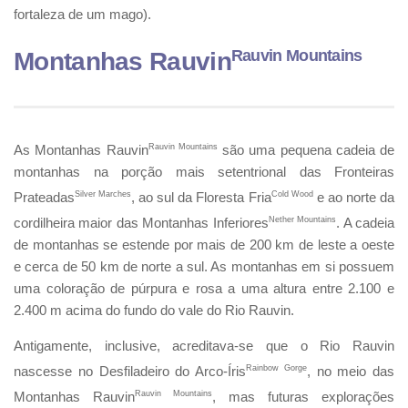
fortaleza de um mago).
Rauvin Mountains
Montanhas Rauvin
As Montanhas Rauvin
Rauvin Mountains
são uma pequena cadeia de
montanhas na porção mais setentrional das Fronteiras
Prateadas
Silver Marches
, ao sul da Floresta Fria
Cold Wood
e ao norte da
cordilheira maior das Montanhas Inferiores
Nether Mountains
. A cadeia
de montanhas se estende por mais de 200 km de leste a oeste
e cerca de 50 km de norte a sul. As montanhas em si possuem
uma coloração de púrpura e rosa a uma altura entre 2.100 e
2.400 m acima do fundo do vale do Rio Rauvin.
Antigamente, inclusive, acreditava-se que o Rio Rauvin
nascesse no Desfiladeiro do Arco-Íris
Rainbow Gorge
, no meio das
Montanhas Rauvin
Rauvin Mountains
, mas futuras explorações