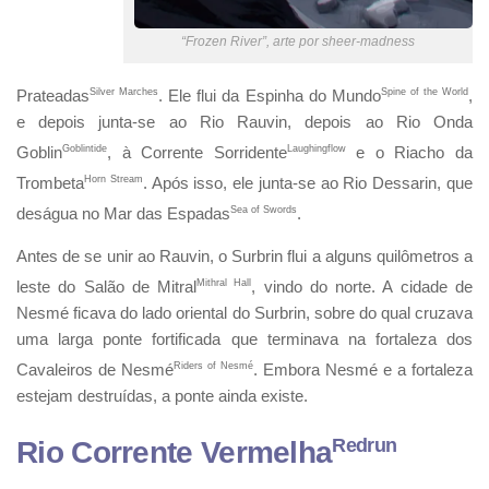
“Frozen River”, arte por sheer-madness
Prateadas
Silver Marches
. Ele flui da Espinha do Mundo
Spine of the World
,
e depois junta-se ao Rio Rauvin, depois ao Rio Onda
Goblin
Goblintide
, à Corrente Sorridente
Laughingflow
e o Riacho da
Trombeta
Horn Stream
. Após isso, ele junta-se ao Rio Dessarin, que
deságua no Mar das Espadas
Sea of Swords
.
Antes de se unir ao Rauvin, o Surbrin flui a alguns quilômetros a
leste do Salão de Mitral
Mithral Hall
, vindo do norte. A cidade de
Nesmé ficava do lado oriental do Surbrin, sobre do qual cruzava
uma larga ponte fortificada que terminava na fortaleza dos
Cavaleiros de Nesmé
Riders of Nesmé
. Embora Nesmé e a fortaleza
estejam destruídas, a ponte ainda existe.
Redrun
Rio Corrente Vermelha