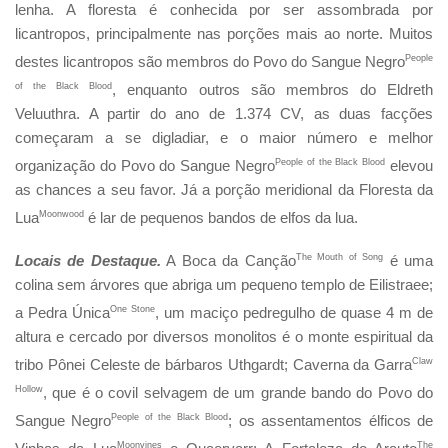
lenha. A floresta é conhecida por ser assombrada por
licantropos, principalmente nas porções mais ao norte. Muitos
destes licantropos são membros do Povo do Sangue Negro
People
of the Black Blood
, enquanto outros são membros do Eldreth
Veluuthra. A partir do ano de 1.374 CV, as duas facções
começaram a se digladiar, e o maior número e melhor
organização do Povo do Sangue Negro
People of the Black Blood
elevou
as chances a seu favor. Já a porção meridional da Floresta da
Lua
Moonwood
é lar de pequenos bandos de elfos da lua.
Locais de Destaque.
A Boca da Canção
The Mouth of Song
é uma
colina sem árvores que abriga um pequeno templo de Eilistraee;
a Pedra Única
One Stone
, um maciço pedregulho de quase 4 m de
altura e cercado por diversos monolitos é o monte espiritual da
tribo Pônei Celeste de bárbaros Uthgardt; Caverna da Garra
Claw
Hollow
, que é o covil selvagem de um grande bando do Povo do
Sangue Negro
People of the Black Blood
; os assentamentos élficos de
Moonvines
The