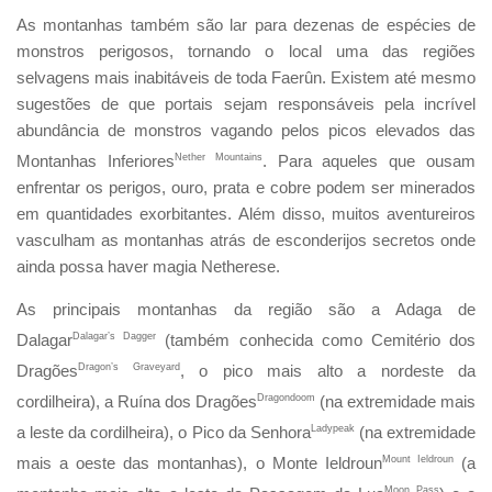
As montanhas também são lar para dezenas de espécies de
monstros perigosos, tornando o local uma das regiões
selvagens mais inabitáveis de toda Faerûn. Existem até mesmo
sugestões de que portais sejam responsáveis pela incrível
abundância de monstros vagando pelos picos elevados das
Montanhas Inferiores
Nether Mountains
. Para aqueles que ousam
enfrentar os perigos, ouro, prata e cobre podem ser minerados
em quantidades exorbitantes. Além disso, muitos aventureiros
vasculham as montanhas atrás de esconderijos secretos onde
ainda possa haver magia Netherese.
As principais montanhas da região são a Adaga de
Dalagar
Dalagar’s Dagger
(também conhecida como Cemitério dos
Dragões
Dragon’s Graveyard
, o pico mais alto a nordeste da
cordilheira), a Ruína dos Dragões
Dragondoom
(na extremidade mais
a leste da cordilheira), o Pico da Senhora
Ladypeak
(na extremidade
mais a oeste das montanhas), o Monte Ieldroun
Mount Ieldroun
(a
Moon Pass