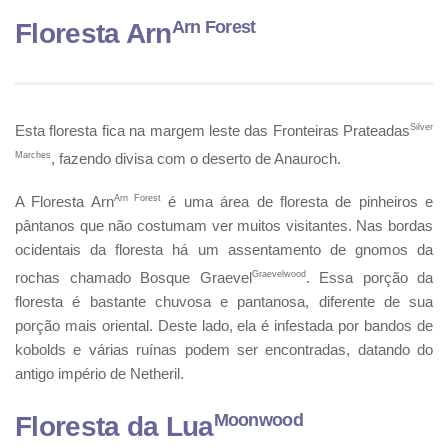
Arn Forest
Floresta Arn
Esta floresta fica na margem leste das Fronteiras Prateadas
Silver
Marches
, fazendo divisa com o deserto de Anauroch.
A Floresta Arn
Arn Forest
é uma área de floresta de pinheiros e
pântanos que não costumam ver muitos visitantes. Nas bordas
ocidentais da floresta há um assentamento de gnomos da
rochas chamado Bosque Graevel
Graevelwood
. Essa porção da
floresta é bastante chuvosa e pantanosa, diferente de sua
porção mais oriental. Deste lado, ela é infestada por bandos de
kobolds e várias ruínas podem ser encontradas, datando do
antigo império de Netheril.
Moonwood
Floresta da Lua