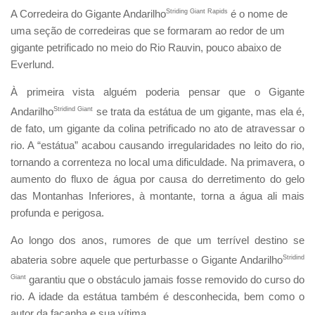
A Corredeira do Gigante Andarilho
Striding Giant Rapids
é o nome de
uma seção de corredeiras que se formaram ao redor de um
gigante petrificado no meio do Rio Rauvin, pouco abaixo de
Everlund.
À primeira vista alguém poderia pensar que o Gigante
Andarilho
Stridind Giant
se trata da estátua de um gigante, mas ela é,
de fato, um gigante da colina petrificado no ato de atravessar o
rio. A “estátua” acabou causando irregularidades no leito do rio,
tornando a correnteza no local uma dificuldade. Na primavera, o
aumento do fluxo de água por causa do derretimento do gelo
das Montanhas Inferiores, à montante, torna a água ali mais
profunda e perigosa.
Ao longo dos anos, rumores de que um terrível destino se
abateria sobre aquele que perturbasse o Gigante Andarilho
Stridind
Giant
garantiu que o obstáculo jamais fosse removido do curso do
rio. A idade da estátua também é desconhecida, bem como o
autor da façanha e sua vítima.