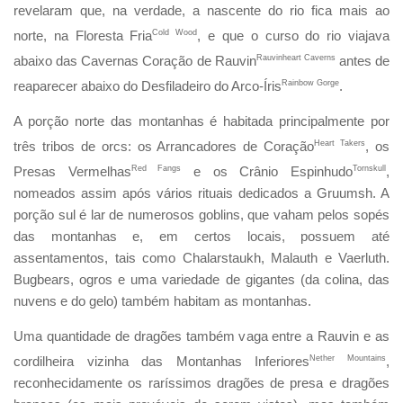
revelaram que, na verdade, a nascente do rio fica mais ao
norte, na Floresta Fria
Cold Wood
, e que o curso do rio viajava
abaixo das Cavernas Coração de Rauvin
Rauvinheart Caverns
antes de
reaparecer abaixo do Desfiladeiro do Arco-Íris
Rainbow Gorge
.
A porção norte das montanhas é habitada principalmente por
três tribos de orcs: os Arrancadores de Coração
Heart Takers
, os
Presas Vermelhas
Red Fangs
e os Crânio Espinhudo
Tornskull
,
nomeados assim após vários rituais dedicados a Gruumsh. A
porção sul é lar de numerosos goblins, que vaham pelos sopés
das montanhas e, em certos locais, possuem até
assentamentos, tais como Chalarstaukh, Malauth e Vaerluth.
Bugbears, ogros e uma variedade de gigantes (da colina, das
nuvens e do gelo) também habitam as montanhas.
Uma quantidade de dragões também vaga entre a Rauvin e as
cordilheira vizinha das Montanhas Inferiores
Nether Mountains
,
reconhecidamente os raríssimos dragões de presa e dragões