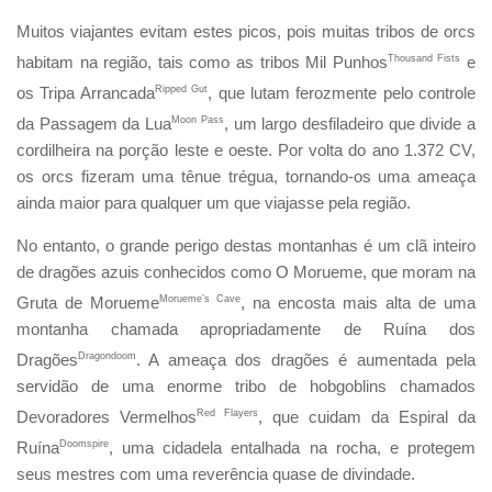
Muitos viajantes evitam estes picos, pois muitas tribos de orcs
habitam na região, tais como as tribos Mil Punhos
Thousand Fists
e
os Tripa Arrancada
Ripped Gut
, que lutam ferozmente pelo controle
da Passagem da Lua
Moon Pass
, um largo desfiladeiro que divide a
cordilheira na porção leste e oeste. Por volta do ano 1.372 CV,
os orcs fizeram uma tênue trégua, tornando-os uma ameaça
ainda maior para qualquer um que viajasse pela região.
No entanto, o grande perigo destas montanhas é um clã inteiro
de dragões azuis conhecidos como O Morueme, que moram na
Gruta de Morueme
Morueme’s Cave
, na encosta mais alta de uma
montanha chamada apropriadamente de Ruína dos
Dragões
Dragondoom
. A ameaça dos dragões é aumentada pela
servidão de uma enorme tribo de hobgoblins chamados
Devoradores Vermelhos
Red Flayers
, que cuidam da Espiral da
Ruína
Doomspire
, uma cidadela entalhada na rocha, e protegem
seus mestres com uma reverência quase de divindade.