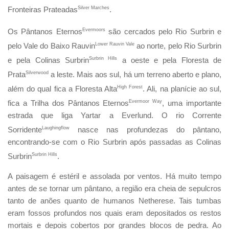
Fronteiras Prateadas
Silver Marches
.
Os Pântanos Eternos
Evermoors
são cercados pelo Rio Surbrin e
pelo Vale do Baixo Rauvin
Lower Rauvin Vale
ao norte, pelo Rio Surbrin
e pela Colinas Surbrin
Surbrin Hills
a oeste e pela Floresta de
Prata
Silverwood
a leste. Mais aos sul, há um terreno aberto e plano,
além do qual fica a Floresta Alta
High Forest
. Ali, na planície ao sul,
fica a Trilha dos Pântanos Eternos
Evermoor Way
, uma importante
estrada que liga Yartar a Everlund. O rio Corrente
Sorridente
Laughingflow
nasce nas profundezas do pântano,
encontrando-se com o Rio Surbrin após passadas as Colinas
Surbrin
Surbrin Hills
.
A paisagem é estéril e assolada por ventos. Há muito tempo
antes de se tornar um pântano, a região era cheia de sepulcros
tanto de anões quanto de humanos Netherese. Tais tumbas
eram fossos profundos nos quais eram depositados os restos
mortais e depois cobertos por grandes blocos de pedra. Ao