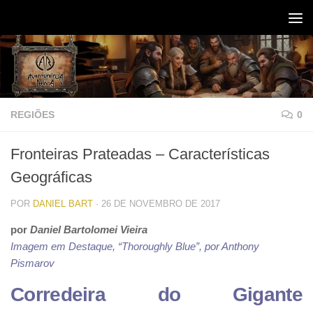
Skip to content
REGIÕES
0
Fronteiras Prateadas – Características
Geográficas
POR
DANIEL BART
·
26 DE NOVEMBRO DE 2017
por
Daniel Bartolomei Vieira
Imagem em Destaque, “Thoroughly Blue”, por Anthony
Pismarov
Corredeira do Gigante