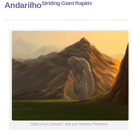
Striding Giant Rapids
Andarilho
“Sight of a Colossus”, arte por Anthony Pismarov