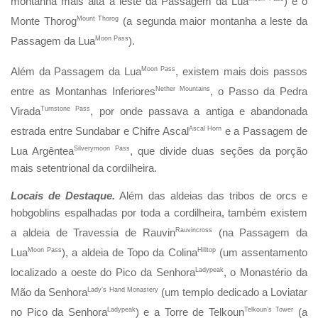
montanha mais alta a leste da Passagem da Lua
) e o
Monte Thorog
Mount Thorog
(a segunda maior montanha a leste da
Passagem da Lua
Moon Pass
).
Além da Passagem da Lua
Moon Pass
, existem mais dois passos
entre as Montanhas Inferiores
Nether Mountains
, o Passo da Pedra
Virada
Turnstone Pass
, por onde passava a antiga e abandonada
estrada entre Sundabar e Chifre Ascal
Ascal Horn
e a Passagem de
Lua Argêntea
Silverymoon Pass
, que divide duas seções da porção
mais setentrional da cordilheira.
Locais de Destaque.
Além das aldeias das tribos de orcs e
hobgoblins espalhadas por toda a cordilheira, também existem
a aldeia de Travessia de Rauvin
Rauvincross
(na Passagem da
Lua
Moon Pass
), a aldeia de Topo da Colina
Hilltop
(um assentamento
localizado a oeste do Pico da Senhora
Ladypeak
, o Monastério da
Mão da Senhora
Lady’s Hand Monastery
(um templo dedicado a Loviatar
no Pico da Senhora
Ladypeak
) e a Torre de Telkoun
Telkoun’s Tower
(a