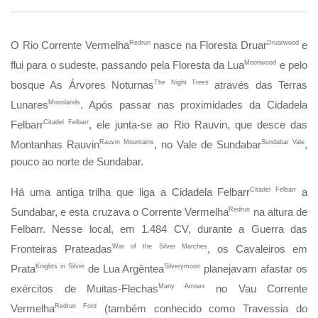
O Rio Corrente Vermelha
Redrun
nasce na Floresta Druar
Druarwood
e
flui para o sudeste, passando pela Floresta da Lua
Moonwood
e pelo
bosque As Árvores Noturnas
The Night Trees
através das Terras
Lunares
Moonlands
. Após passar nas proximidades da Cidadela
Felbarr
Citadel Felbarr
, ele junta-se ao Rio Rauvin, que desce das
Montanhas Rauvin
Rauvin Mountains
, no Vale de Sundabar
Sundabar Vale
,
pouco ao norte de Sundabar.
Há uma antiga trilha que liga a Cidadela Felbarr
Citadel Felbarr
a
Sundabar, e esta cruzava o Corrente Vermelha
Redrun
na altura de
Felbarr. Nesse local, em 1.484 CV, durante a Guerra das
Fronteiras Prateadas
War of the Silver Marches
, os Cavaleiros em
Prata
Knights in Silver
de Lua Argêntea
Silverymoon
planejavam afastar os
exércitos de Muitas-Flechas
Many Arrows
no Vau Corrente
Vermelha
Redrun Ford
(também conhecido como Travessia do