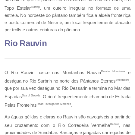
Topo Estelar
Startop
, um outeiro irregular no formato de uma
estrela. No noroeste do pântano também fica a aldeia fronteiriça
e posto comercial de Nesmé, um local frequentemente atacado
por trolls e outras criaturas do pântano.
Rio Rauvin
O Rio Rauvin nasce nas Montanhas Rauvin
Rauvin Mountains
e
deságua no Rio Surbrin no norte dos Pântanos Eternos
Evermoors
,
que por sua vez deságua no Rio Dessarin e termina no Mar das
Espadas
Sea of Swords
. O rio é frequentemente chamado de Estrada
Pelas Fronteiras
Road Through the Marches
.
As águas gélidas e claras do Rauvin são navegáveis a partir de
seu cruzamento com o Rio Corredeira Vermelha
Redrun
, nas
proximidades de Sundabar. Barcaças e jangadas carregadas de