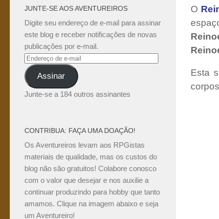
O
Rei
JUNTE-SE AOS AVENTUREIROS
espaço
Digite seu endereço de e-mail para assinar
este blog e receber notificações de novas
Reino
publicações por e-mail.
Reino
Endereço
de
Esta s
Assinar
e-
corpos
mail
Junte-se a 184 outros assinantes
CONTRIBUA: FAÇA UMA DOAÇÃO!
Os Aventureiros levam aos RPGistas
materiais de qualidade, mas os custos do
blog não são gratuitos! Colabore conosco
com o valor que desejar e nos auxilie a
continuar produzindo para hobby que tanto
amamos. Clique na imagem abaixo e seja
um Aventureiro!