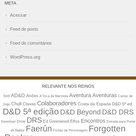
META
Acessar
Feed de posts
Feed de comentários
WordPress.org
RELEVANTE NOS REINOS
Aventuras
Aventura
AD&D
Anões
5ed
A Toca da Marmota
Cartas de
Colaboradores
Chult
Classe
Costa da Espada
D&D 5ª ed.
Jogo
D&D 5ª edição
D&D Beyond
D&D DRS
DRS
Encontros
Elfos
Drow
Ed Greenwood
Download
Estrada para Portal
Forgotten
Faerûn
de Baldur
Fichas de Personagem