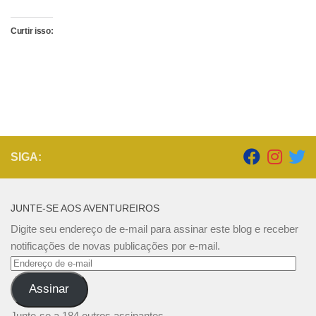
Curtir isso:
SIGA:
JUNTE-SE AOS AVENTUREIROS
Digite seu endereço de e-mail para assinar este blog e receber
notificações de novas publicações por e-mail.
Endereço
de
Assinar
e-
mail
Junte-se a 184 outros assinantes