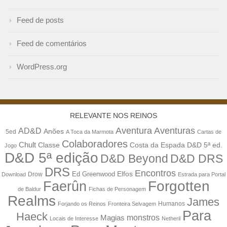
Feed de posts
Feed de comentários
WordPress.org
RELEVANTE NOS REINOS
Aventuras
Aventura
AD&D
Anões
5ed
A Toca da Marmota
Cartas de
Colaboradores
Chult
Classe
Costa da Espada
D&D 5ª ed.
Jogo
D&D 5ª edição
D&D Beyond
D&D DRS
DRS
Encontros
Elfos
Drow
Ed Greenwood
Download
Estrada para Portal
Forgotten
Faerûn
de Baldur
Fichas de Personagem
Realms
James
Humanos
Forjando os Reinos
Fronteira Selvagem
Para
Haeck
monstros
Magias
Locais de Interesse
Netheril