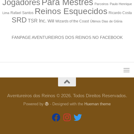
Para Mestres
Jogadores
Parceiros
Paulo Henrique
Reinos Esquecidos
Rafael Santos
Ricardo Costa
Lima
SRD
TSR Inc.
Will
Wizards of the Coast
Últimos Dias de Glória
FANPAGE AVENTUREIROS DOS REINOS NO FACEBOOK
Aventureiros dos Reinos © 2026. Todos Direitos Reservados.
Powered by
- Designed with the
Hueman theme