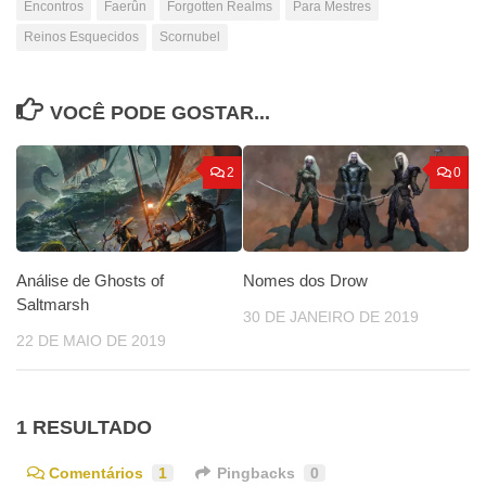
Encontros
Faerûn
Forgotten Realms
Para Mestres
Reinos Esquecidos
Scornubel
VOCÊ PODE GOSTAR...
2
0
Análise de Ghosts of
Nomes dos Drow
Saltmarsh
30 DE JANEIRO DE 2019
22 DE MAIO DE 2019
1 RESULTADO
Comentários
1
Pingbacks
0