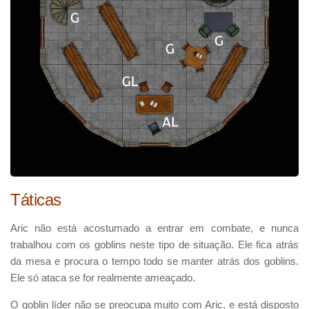
Táticas
Aric não está acostumado a entrar em combate, e nunca
trabalhou com os goblins neste tipo de situação. Ele fica atrás
da mesa e procura o tempo todo se manter atrás dos goblins.
Ele só ataca se for realmente ameaçado.
O goblin líder não se preocupa muito com Aric, e está disposto