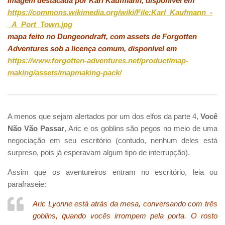
imagem destacada por Karl Kaufmann, disponível em
https://commons.wikimedia.org/wiki/File:Karl_Kaufmann_-
_A_Port_Town.jpg
mapa feito no Dungeondraft, com assets de Forgotten
Adventures sob a licença comum, disponível em
https://www.forgotten-adventures.net/product/map-
making/assets/mapmaking-pack/
A menos que sejam alertados por um dos elfos da parte 4,
Você
Não Vão Passar
, Aric e os goblins são pegos no meio de uma
negociação em seu escritório (contudo, nenhum deles está
surpreso, pois já esperavam algum tipo de interrupção).
Assim que os aventureiros entram no escritório, leia ou
parafraseie:
Aric Lyonne está atrás da mesa, conversando com três
goblins, quando vocês irrompem pela porta. O rosto