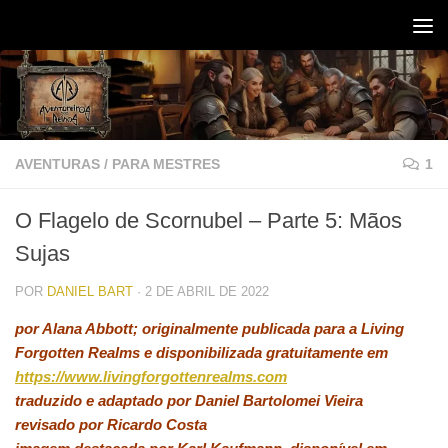
Skip to content
AVENTURAS
/
PARA MESTRES
1
O Flagelo de Scornubel – Parte 5: Mãos
Sujas
POR
DANIEL BART
·
2 DE ABRIL DE 2022
por Alana Abbott; originalmente publicada para a Living
Forgotten Realms e disponibilizada gratuitamente em
https://www.livingforgottenrealms.com
traduzido e adaptado por Daniel Bartolomei Vieira
revisado por Ricardo Costa