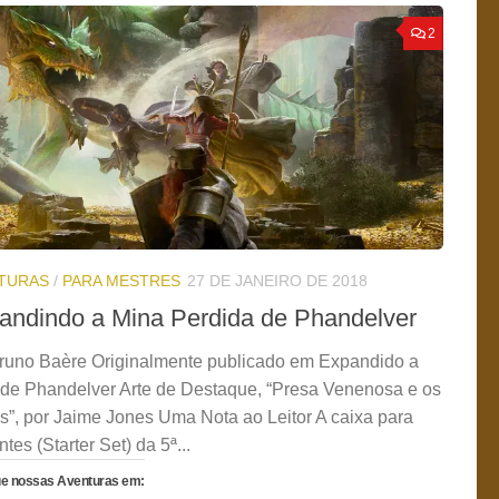
2
TURAS
/
PARA MESTRES
27 DE JANEIRO DE 2018
andindo a Mina Perdida de Phandelver
runo Baère Originalmente publicado em Expandido a
de Phandelver Arte de Destaque, “Presa Venenosa e os
s”, por Jaime Jones Uma Nota ao Leitor A caixa para
ntes (Starter Set) da 5ª...
ue nossas Aventuras em: