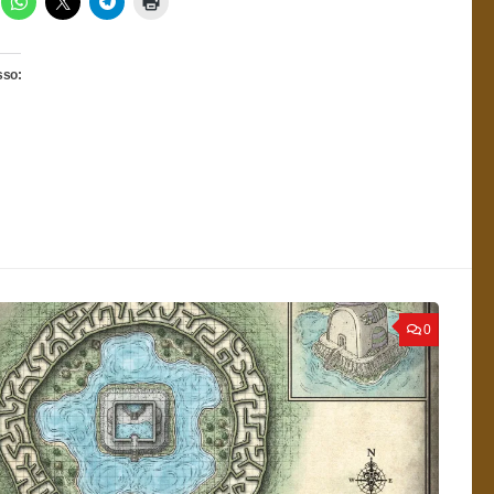
sso:
0