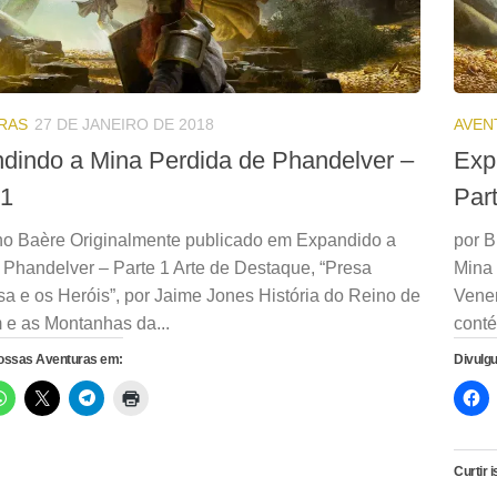
RAS
27 DE JANEIRO DE 2018
AVEN
dindo a Mina Perdida de Phandelver –
Exp
 1
Par
no Baère Originalmente publicado em Expandido a
por B
 Phandelver – Parte 1 Arte de Destaque, “Presa
Mina 
a e os Heróis”, por Jaime Jones História do Reino de
Venen
 e as Montanhas da...
conté
nossas Aventuras em:
Divulg
Curtir i