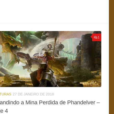
1
TURAS
27 DE JANEIRO DE 2018
andindo a Mina Perdida de Phandelver –
te 4