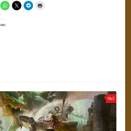
sso:
2