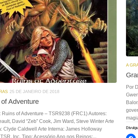
A GR
Gra
Por D
RAS
25 DE JANEIRO DE 2018
Gwen
 of Adventure
Balor
gover
: Ruins of Adventure – TSR9238 (FRC1) Autores:
magia
eault, David “Zeb” Cook, Jim Ward, Steve Winter Arte
Divulg
: Clyde Caldwell Arte Interna: James Holloway
 TSR, Inc. Tipo: Acessório Ano nos Reinos:...