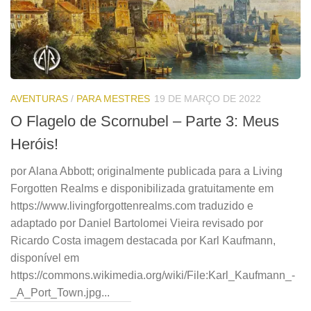
AVENTURAS
/
PARA MESTRES
19 DE MARÇO DE 2022
O Flagelo de Scornubel – Parte 3: Meus
Heróis!
por Alana Abbott; originalmente publicada para a Living
Forgotten Realms e disponibilizada gratuitamente em
https://www.livingforgottenrealms.com traduzido e
adaptado por Daniel Bartolomei Vieira revisado por
Ricardo Costa imagem destacada por Karl Kaufmann,
disponível em
https://commons.wikimedia.org/wiki/File:Karl_Kaufmann_-
_A_Port_Town.jpg...