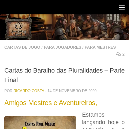
Skip to content
CARTAS DE JOGO
/
PARA JOGADORES
/
PARA MESTRES
2
Cartas do Baralho das Pluralidades – Parte
Final
POR
RICARDO COSTA
·
14 DE NOVEMBRO DE 2020
Amigos Mestres e Aventureiros,
Estamos
lançando hoje o