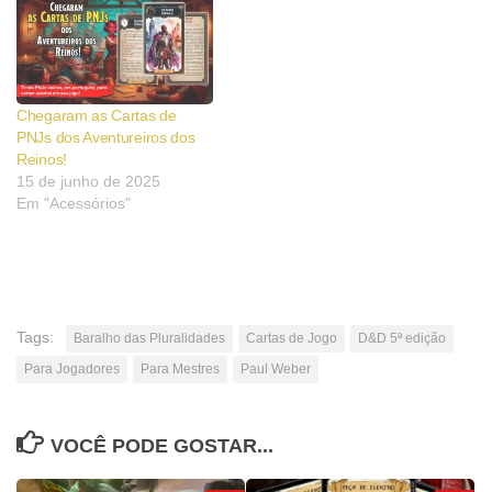
Chegaram as Cartas de
PNJs dos Aventureiros dos
Reinos!
15 de junho de 2025
Em "Acessórios"
Tags:
Baralho das Pluralidades
Cartas de Jogo
D&D 5ª edição
Para Jogadores
Para Mestres
Paul Weber
VOCÊ PODE GOSTAR...