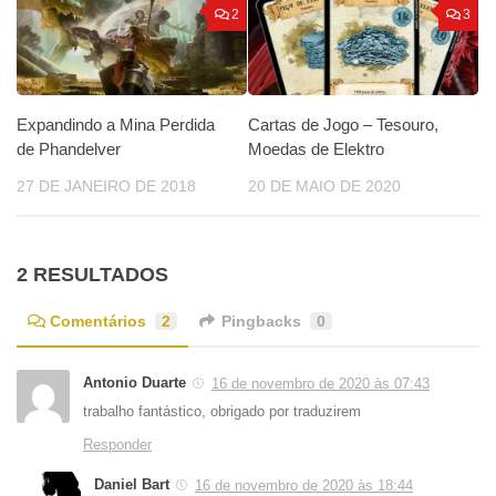
2
3
Cartas de Jogo – Tesouro,
Expandindo a Mina Perdida
Moedas de Elektro
de Phandelver
20 DE MAIO DE 2020
27 DE JANEIRO DE 2018
2 RESULTADOS
Comentários
2
Pingbacks
0
Antonio Duarte
16 de novembro de 2020 às 07:43
trabalho fantástico, obrigado por traduzirem
Responder
Daniel Bart
16 de novembro de 2020 às 18:44