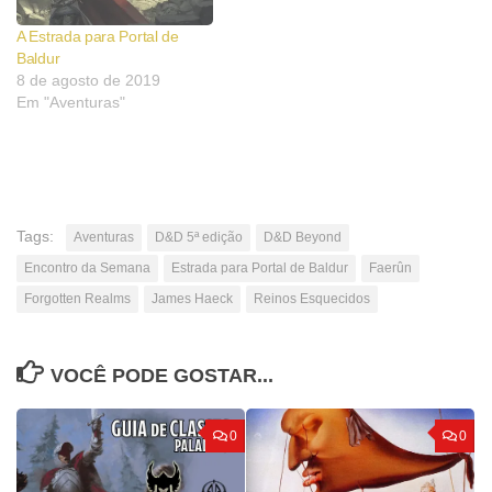
A Estrada para Portal de
Baldur
8 de agosto de 2019
Em "Aventuras"
Tags:
Aventuras
D&D 5ª edição
D&D Beyond
Encontro da Semana
Estrada para Portal de Baldur
Faerûn
Forgotten Realms
James Haeck
Reinos Esquecidos
VOCÊ PODE GOSTAR...
0
0