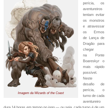
perícia, os
aventureiros
tentam evitar
os monstros
e atravessar
os Ermos
de Lança de
Dragão para
chegar
na Ponte
Boareskyr o
mais rápido
possível.
Neste
desafio de
perícia, o
Imagem da Wizards of the Coast
turno de cada
aventureiro
dura 14 horas em tempo no jogo — ou seja, cada turno é de um