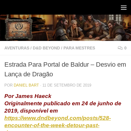
Skip to content
AVENTURAS
/
D&D BEYOND
/
PARA MESTRES
0
Estrada Para Portal de Baldur – Desvio em
Lança de Dragão
POR
DANIEL BART
·
11 DE SETEMBRO DE 2019
Por James Haeck
Originalmente publicado em 24 de junho de
2019, disponível em
https://www.dndbeyond.com/posts/528-
encounter-of-the-week-detour-past-