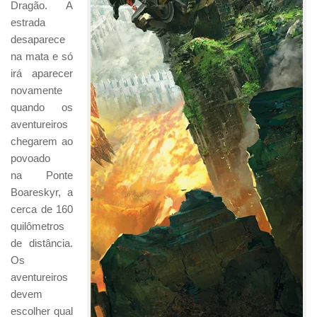
Dragão. A
estrada
desaparece
na mata e só
irá aparecer
novamente
quando os
aventureiros
chegarem ao
povoado
na Ponte
Boareskyr, a
cerca de 160
quilômetros
de distância.
Os
aventureiros
devem
escolher qual